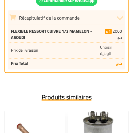
Commander sur Whatsapp
Récapitulatif de la commande
FLEXIBLE RESSORT CUIVRE 1/2 MAMELON -
2000
1
ASOUDI
د.ج
Choisir
Prix de livraison
الولاية
Prix Total
د.ج
Produits similaires