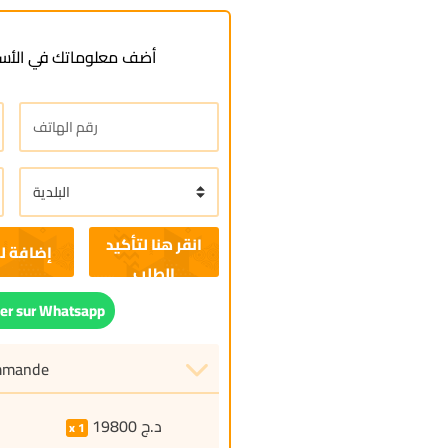
أضف معلوماتك في الأسف
إضافة ل
r sur Whatsapp
ommande
19800
د.ج
1