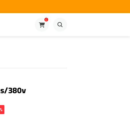
0
s/380v
0%