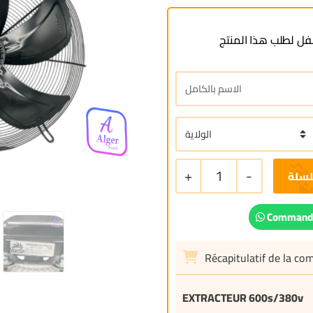
ل لطلب هذا المنتج
+
1
-
لسلة
Commande
Récapitulatif de la c
EXTRACTEUR 600s/380v