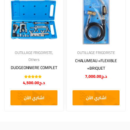
OUTILLAGE FRIGORISTE
,
OUTILLAGE FRIGORISTE
Others
CHALUMEAU +FLEXIBLE
DUDGEONNIERE COMPLET
+BRIQUET
7,000.00
د.ج
Note
5.00
sur
4,500.00
د.ج
5
اشتري الآن
اشتري الآن