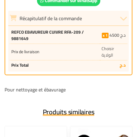
Commander sur Whatsapp
Récapitulatif de la commande
REFCO EBAVUREUR CUIVRE RFA-209 /
4500
د.ج
1
9881649
Choisir
Prix de livraison
الولاية
Prix Total
د.ج
Pour nettoyage et ébavurage
Produits similaires