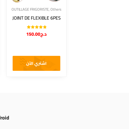
OUTILLAGE FRIGORISTE
,
Others
JOINT DE FLEXIBLE 6PES
Note
5.00
150.00
د.ج
sur 5
اشتري الآن
Froid