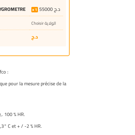
HYGROMETRE
55000
د.ج
1
Choisir الولاية
د.ج
co :
e pour la mesure précise de la
0,. 100 % HR.
0,3° C et + / -2 % HR.