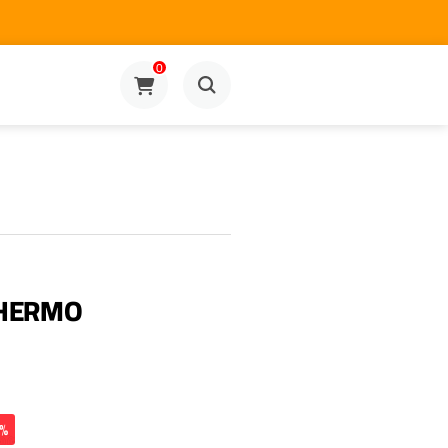
0
THERMO
0%