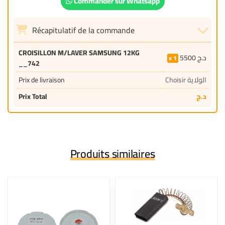
Commander sur Whatsapp
Récapitulatif de la commande
CROISILLON M/LAVER SAMSUNG 12KG
5500
د.ج
1
__742
Prix de livraison
Choisir الولاية
Prix Total
د.ج
Produits similaires