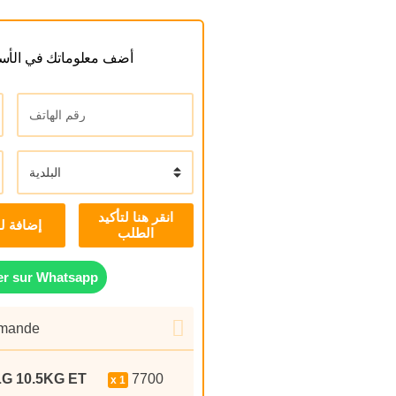
أضف معلوماتك في الأسف
إضافة ل
r sur Whatsapp
mmande
G 10.5KG ET
7700
1