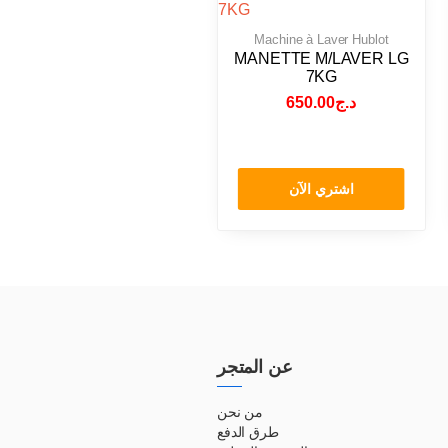
Machine à Laver Hublot
MANETTE M/LAVER LG
7KG
650.00
د.ج
اشتري الآن
عن المتجر
من نحن
طرق الدفع