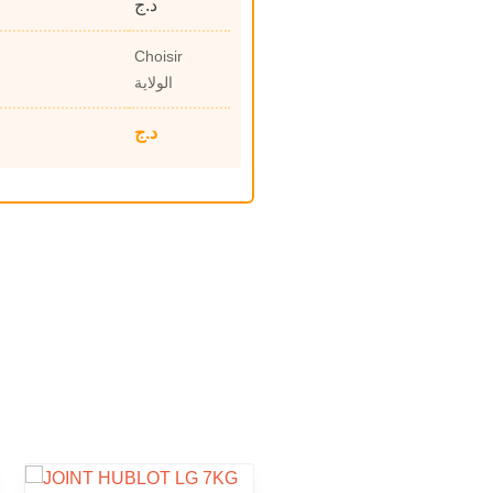
د.ج
Choisir
الولاية
د.ج