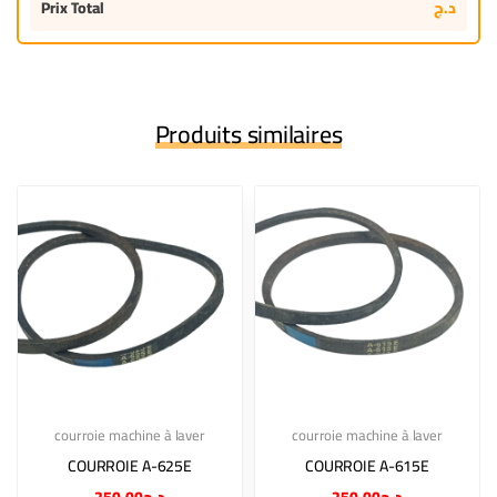
Prix Total
د.ج
Produits similaires
courroie machine à laver
courroie machine à laver
COURROIE A-625E
COURROIE A-615E