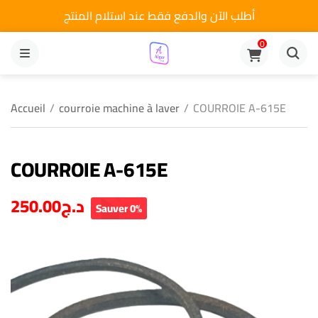
أطلب الآن والدفع فقط عند استلام المنتج
0
MENU
Accueil
/
courroie machine à laver
/
COURROIE A-615E
COURROIE A-615E
250.00
د.ج
Sauver 0%