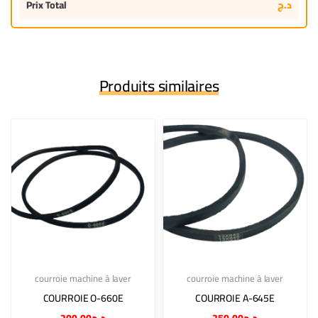
Prix Total
د.ج
Produits similaires
courroie machine à laver
courroie machine à laver
COURROIE O-660E
COURROIE A-645E