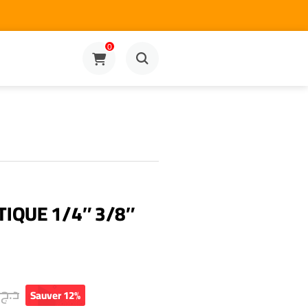
0
TIQUE 1/4″ 3/8″
0
د.ج
Sauver 12%