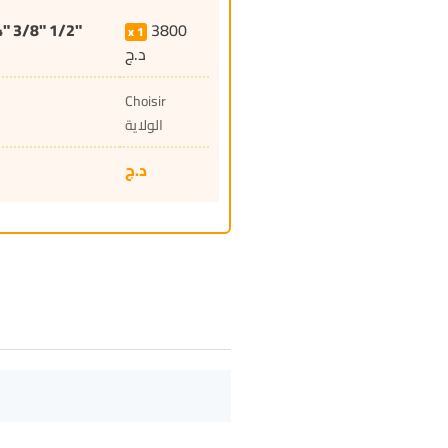
" 3/8" 1/2"
3800
1
د.ج
Choisir
الولاية
د.ج