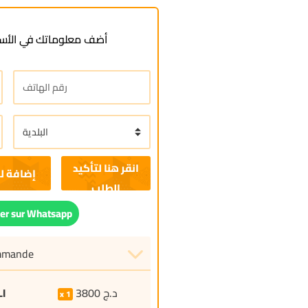
أضف معلوماتك في الأسف
إضافة ل
r sur Whatsapp
ommande
I
3800
د.ج
1