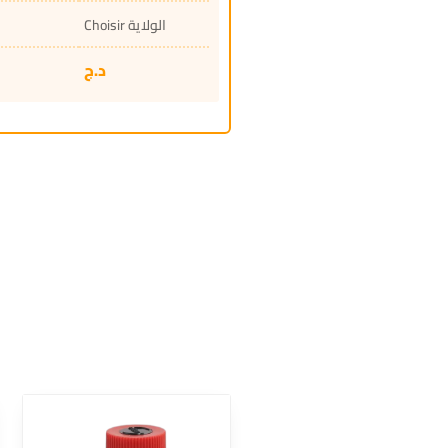
Choisir الولاية
د.ج