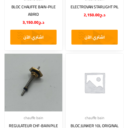
BLOC CHAUFFE BAIN-PILE
ELECTROVAN STARLIGHT PIL
ABRID
2,150.00
د.ج
3,150.00
د.ج
اشتري الآن
اشتري الآن
chauffe bain
chauffe bain
REGULATEUR CHF-BAIN PILE
BLOC JUNKER 10L ORIGINAL