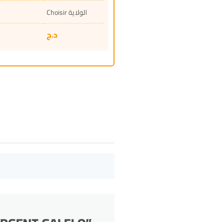
Choisir الولاية
د.ج