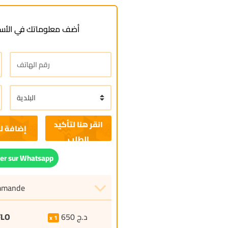
أضف معلوماتك في الأسف
إضافة ل
r sur Whatsapp
ommande
FLO
650
د.ج
1