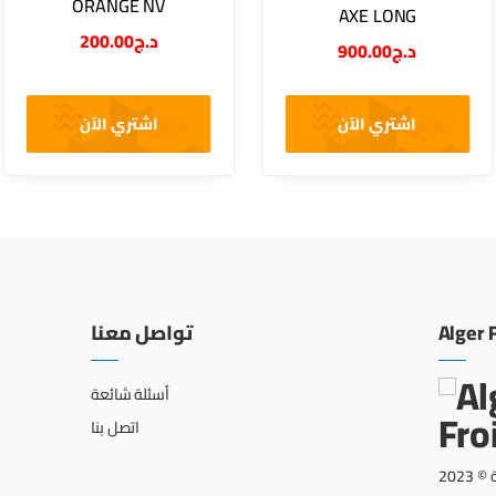
ORANGE NV
AXE LONG
200.00
د.ج
900.00
د.ج
اشتري الآن
اشتري الآن
تواصل معنا
Alger 
أسئلة شائعة
اتصل بنا
202