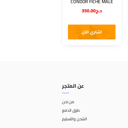
CONDOR FICHE MALE
350.00
د.ج
اشتري الآن
عن المتجر
من نحن
طرق الدفع
الشحن والتسليم