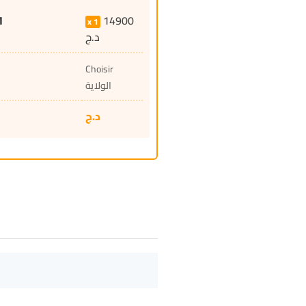
M
14900
1
د.ج
Choisir
الولاية
د.ج