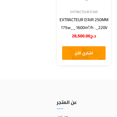
EXTRACTEUR D’AIR
EXTRACTEUR D’AIR 250MM
175w__1600m³/h ._220V
28,500.00
د.ج
اشتري الآن
عن المتجر
من نحن