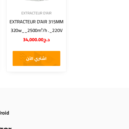
EXTRACTEUR D’AIR
EXTRACTEUR D’AIR 315MM
320w__2500m³/h ._220V
34,000.00
د.ج
اشتري الآن
Froid