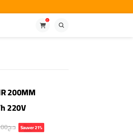
0
AIR 200MM
h 220V
.00
د.ج
Sauver 21%