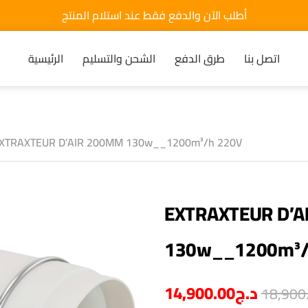
أطلب الآن والدفع فقط عند استلام المنتج
اتصل بنا
طرق الدفع
الشحن والتسليم
الرئيسية
XTRAXTEUR D’AIR 200MM 130w__1200m³/h 220V
EXTRAXTEUR D’
130w__1200m³/
14,900.00
د.ج
18,900