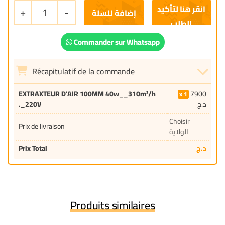
+
1
-
إضافة للسلة
Commander sur Whatsapp
Récapitulatif de la commande
EXTRAXTEUR D'AIR 100MM 40w__310m³/h
7900
1
._220V
د.ج
Choisir
Prix de livraison
الولاية
Prix Total
د.ج
Produits similaires