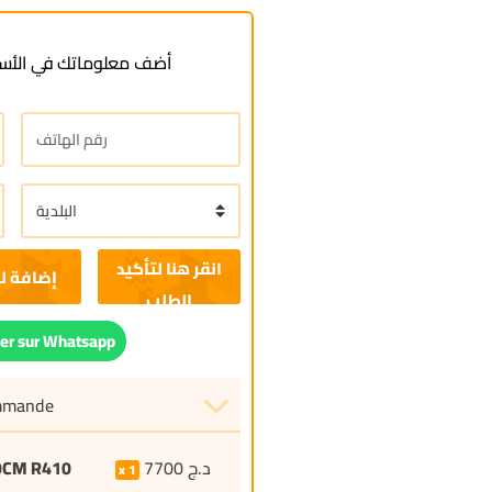
أضف معلوماتك في الأسف
إضافة ل
r sur Whatsapp
ommande
90CM R410
7700
د.ج
1