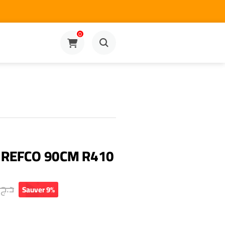
0
E REFCO 90CM R410
0
د.ج
Sauver 9%